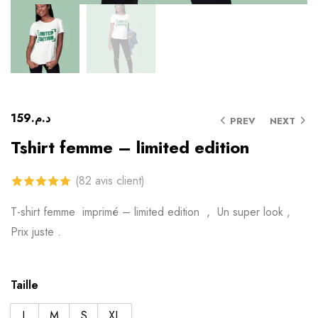
159
د.م.
PREV
NEXT
Tshirt femme – limited edition
(
82
avis client)
4.78
sur 5
T-shirt femme imprimé – limited edition , Un super look ,
basé sur
Prix ​​juste .
notations
client
Taille
L
M
S
XL