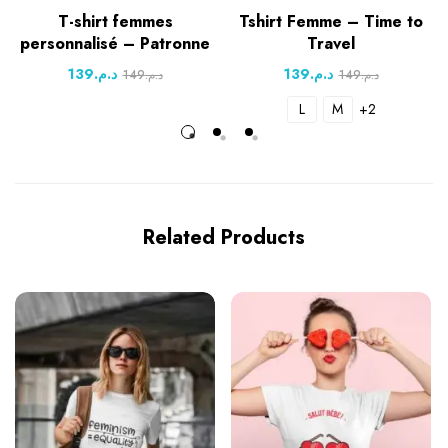
T-shirt femmes
Tshirt Femme – Time to
personnalisé – Patronne
Travel
139
د.م.
139
د.م.
149
د.م.
149
د.م.
L
M
+2
Related Products