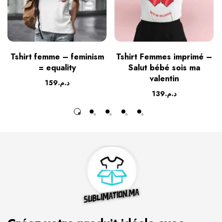
Tshirt femme – feminism
Tshirt Femmes imprimé –
= equality
Salut bébé sois ma
valentin
159
د.م.
139
د.م.