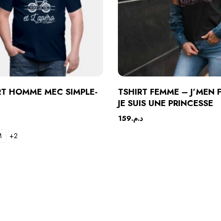
RT HOMME MEC SIMPLE-
TSHIRT FEMME – J’MEN 
JE SUIS UNE PRINCESSE
159
د.م.
M
+2