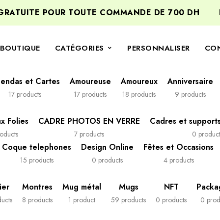
TUITE POUR TOUTE COMMANDE DE 700 DH
BIE
BOUTIQUE
CATÉGORIES
PERSONNALISER
CO
endas et Cartes
Amoureuse
Amoureux
Anniversaire
17 products
17 products
18 products
9 products
 Folies
CADRE PHOTOS EN VERRE
Cadres et supports
oducts
7 products
0 product
Coque telephones
Design Online
Fêtes et Occasions
15 products
0 products
4 products
ier
Montres
Mug métal
Mugs
NFT
Packa
ucts
8 products
1 product
59 products
0 products
0 prod