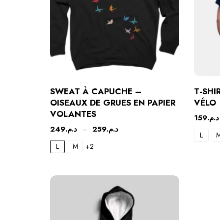
SWEAT À CAPUCHE –
T-SHI
OISEAUX DE GRUES EN PAPIER
VÉLO
VOLANTES
159
د.م.
249
د.م.
–
259
د.م.
L
L
M
+2