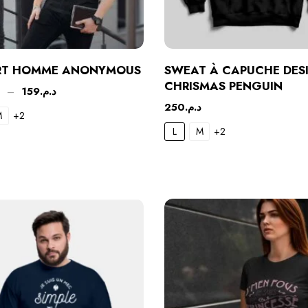
IRT HOMME ANONYMOUS
SWEAT À CAPUCHE DES
CHRISMAS PENGUIN
–
159
د.م.
250
د.م.
M
+2
L
M
+2