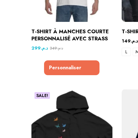
T-SHIRT À MANCHES COURTE
T-SH
PERSONNALISÉ AVEC STRASS
149
د.م.
299
د.م.
349
د.م.
L
Personnaliser
SALE!