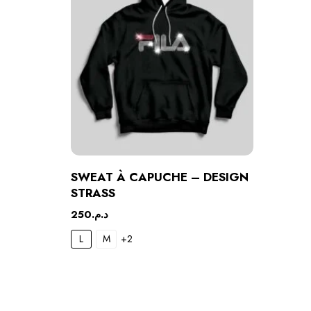
SWEAT À CAPUCHE – DESIGN
STRASS
250
د.م.
L
M
+2