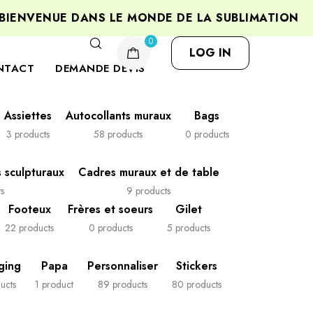
NVENUE DANS LE MONDE DE LA SUBLIMATION
P
0
LOG IN
NTACT
DEMANDE DEVIS
Assiettes
Autocollants muraux
Bags
3 products
58 products
0 products
 sculpturaux
Cadres muraux et de table
s
9 products
Footeux
Frères et soeurs
Gilet
22 products
0 products
5 products
ging
Papa
Personnaliser
Stickers
ucts
1 product
89 products
80 products