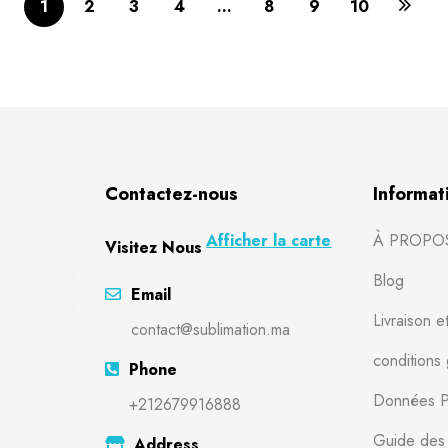
1
2
3
4
…
8
9
10
Contactez-nous
Informat
Afficher la carte
À PROPO
Visitez Nous
Blog
Email
Livraison e
contact@sublimation.ma
conditions
Phone
Données P
+212679916888
Guide des t
Address