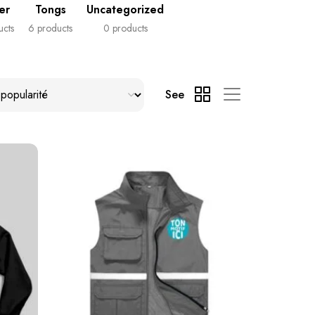
er
Tongs
Uncategorized
ucts
6 products
0 products
See