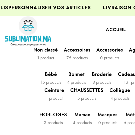
ERSONNALISER VOS ARTICLES
LIVRAISON GRA
ACCUEIL
Non classé
Accessoires
Accessories
Ag
1 product
76 products
0 products
Bébé
Bonnet
Broderie
Cadeaux
15 products
4 products
8 products
131 pr
Ceinture
CHAUSSETTES
Collègue
1 product
5 products
4 products
HORLOGES
Maman
Masques
Mét
3 products
4 products
0 products
6 prod