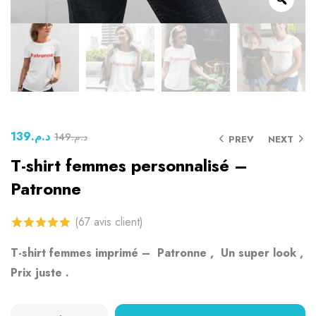
139
د.م.
149
د.م.
PREV
NEXT
T-shirt femmes personnalisé –
Patronne
(
67
avis client)
4.80
sur 5
T-shirt femmes imprimé – Patronne , Un super look ,
basé sur
Prix ​​juste .
notations
client