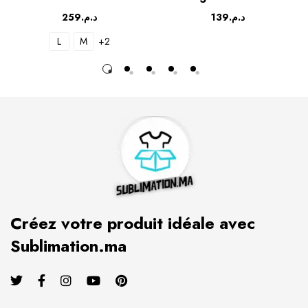
259
د.م.
139
د.م.
L
M
+2
Créez votre produit idéale avec
Sublimation.ma