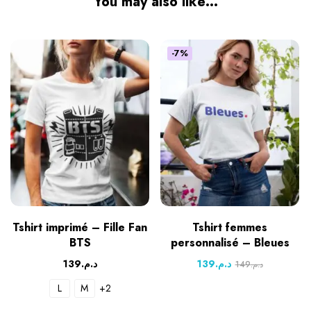
You may also like…
-7%
Tshirt imprimé – Fille Fan
Tshirt femmes
BTS
personnalisé – Bleues
139
د.م.
139
د.م.
149
د.م.
L
M
+2