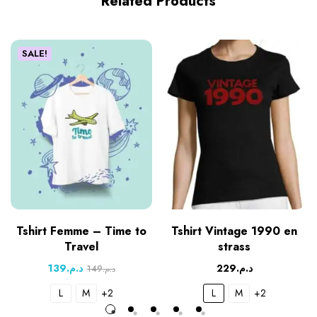
Related Products
SALE!
Tshirt Femme – Time to
Tshirt Vintage 1990 en
Travel
strass
139
د.م.
229
د.م.
149
د.م.
L
M
+2
L
M
+2