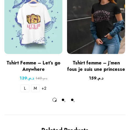
Tshirt Femme – Let’s go
Tshirt femme – j’men
Anywhere
fous je suis une princesse
139
د.م.
159
د.م.
149
د.م.
L
M
+2