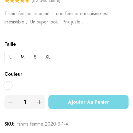
(
82
avis client)
4.70
sur 5
T-shirt femme imprimé – une femme qui cuisine est
basé sur
irrésistible , Un super look , Prix ​​juste .
notations
client
Taille
L
M
S
XL
Couleur
Ajouter Au Panier
SKU:
tshirts femme 2020-3-1-4