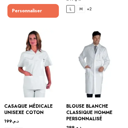
L
M
+2
Personnaliser
CASAQUE MÉDICALE
BLOUSE BLANCHE
UNISEXE COTON
CLASSIQUE HOMME
PERSONNALISÉ
199
د.م.
299
د.م.