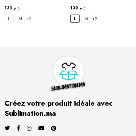
139
د.م.
139
د.م.
L
M
+2
L
M
+2
Créez votre produit idéale avec
Sublimation.ma