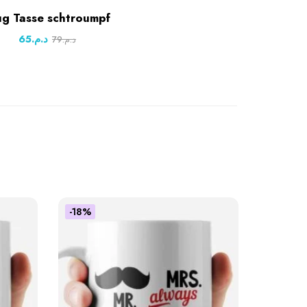
g Tasse schtroumpf
65
د.م.
79
د.م.
-18%
-18%