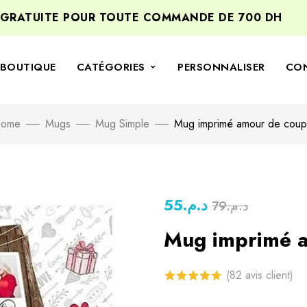
UITE POUR TOUTE COMMANDE DE 700 DH
BIEN
BOUTIQUE
CATÉGORIES
PERSONNALISER
CO
ome
Mugs
Mug Simple
Mug imprimé amour de coup
55
د.م.
79
د.م.
Mug imprimé a
(
82
avis client)
4.70
sur 5