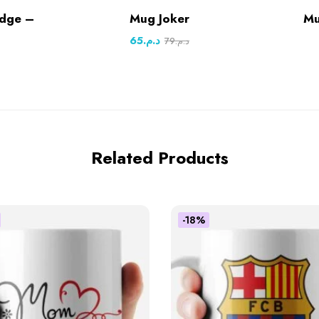
idge –
Mug Joker
Mu
65
د.م.
79
د.م.
Related Products
-18%