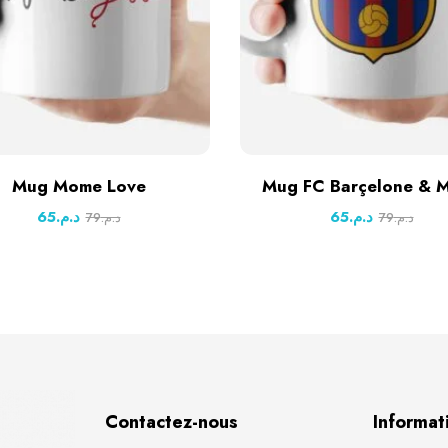
Mug Mome Love
Mug FC Barçelone & M
65
د.م.
65
د.م.
79
د.م.
79
د.م.
Contactez-nous
Informat