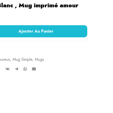
lanc , Mug imprimé amour
Ajouter Au Panier
ureux
,
Mug Simple
,
Mugs