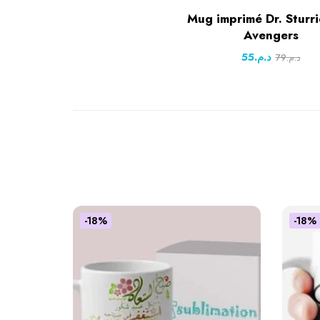
Mug imprimé Dr. Sturr
Avengers
55
د.م.
79
د.م.
-18%
-18%