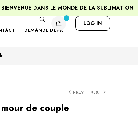
VENUE DANS LE MONDE DE LA SUBLIMATION
PE
0
LOG IN
NTACT
DEMANDE DEVIS
le
PREV
NEXT
mour de couple