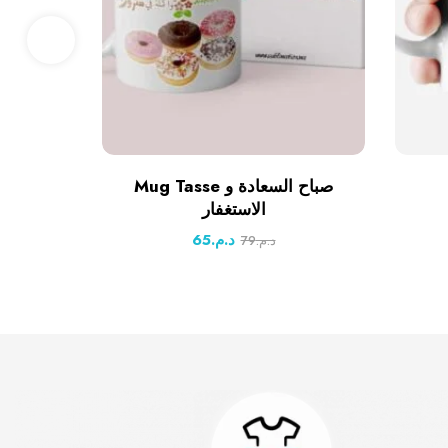
Mug Tasse صباح السعادة و
الاستغفار
65
د.م.
79
د.م.