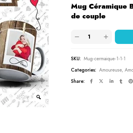
Mug Céramique B
basé sur
de couple
notations
client
SKU:
Mug-cermaique-1-1-1
Categories:
Amoureuse
,
Amo
Share: