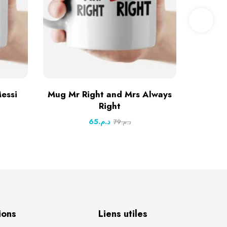
essi
Mug Mr Right and Mrs Always
Mug Tasse غارف فانظر ما
Right
65
د.م.
79
د.م.
ions
Liens utiles