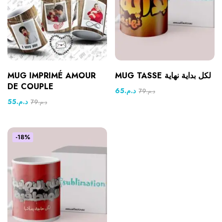
MUG IMPRIMÉ AMOUR
MUG TASSE لكل بداية نهاية
DE COUPLE
65
د.م.
79
د.م.
55
د.م.
79
د.م.
-18%