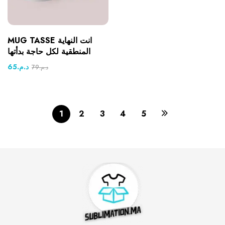
MUG TASSE انت النهاية
المنطقية لكل حاجة بدأتها
65
د.م.
79
د.م.
1
2
3
4
5