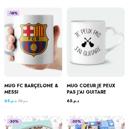
-18%
MUG FC BARÇELONE &
MUG COEUR JE PEUX
MESSI
PAS J’AI GUITARE
65
د.م.
65
د.م.
79
د.م.
-30%
-30%