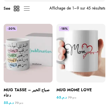
Affichage de 1–9 sur 45 résultats
See
-30%
-18%
MUG TASSE صباح الخير –
MUG MOME LOVE
دعاء
65
د.م.
79
د.م.
55
د.م.
79
د.م.