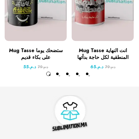
Mug Tasse انت النهاية
Mug Tasse ستضحك يوما
المنطقية لكل حاجة بدأتها
على بكاء قديم
55
د.م.
65
د.م.
79
د.م.
79
د.م.