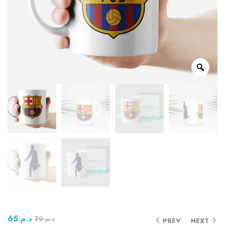
65
د.م.
79
د.م.
PREV
NEXT