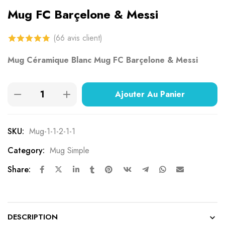
Mug FC Barçelone & Messi
(
66
avis client)
4.77
sur 5
Mug Céramique Blanc Mug FC Barçelone & Messi
basé sur
notations
Ajouter Au Panier
client
SKU:
Mug-1-1-2-1-1
Category:
Mug Simple
Share:
DESCRIPTION