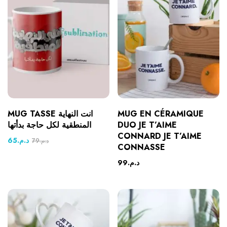
MUG TASSE انت النهاية
MUG EN CÉRAMIQUE
المنطقية لكل حاجة بدأتها
DUO JE T’AIME
CONNARD JE T’AIME
65
د.م.
79
د.م.
CONNASSE
99
د.م.