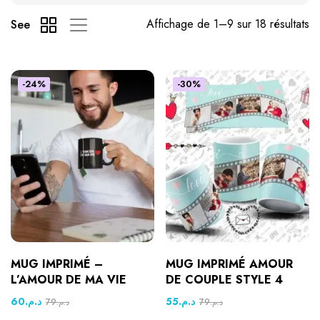
Affichage de 1–9 sur 18 résultats
See
-24%
-30%
MUG IMPRIMÉ –
MUG IMPRIMÉ AMOUR
L’AMOUR DE MA VIE
DE COUPLE STYLE 4
60
د.م.
55
د.م.
79
د.م.
79
د.م.