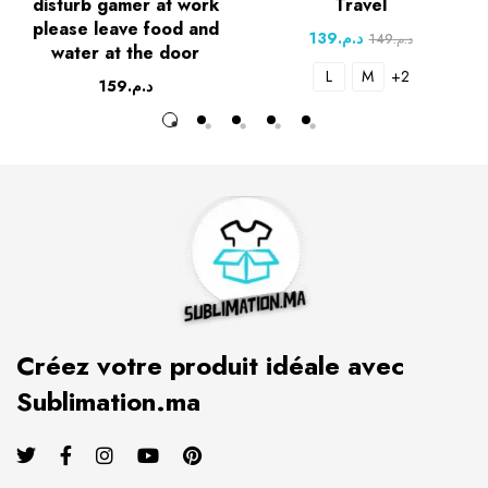
disturb gamer at work
Travel
please leave food and
139
د.م.
149
د.م.
water at the door
L
M
+2
159
د.م.
Créez votre produit idéale avec
Sublimation.ma