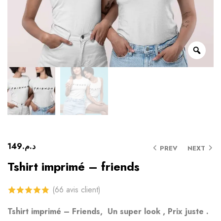
149
د.م.
PREV
NEXT
Tshirt imprimé – friends
(
66
avis client)
4.85
sur 5
Tshirt imprimé – Friends, Un super look , Prix ​​juste .