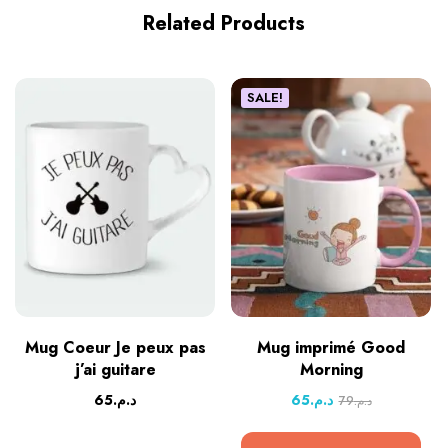
Related Products
SALE!
Mug Coeur Je peux pas
Mug imprimé Good
j’ai guitare
Morning
65
د.م.
65
د.م.
79
د.م.