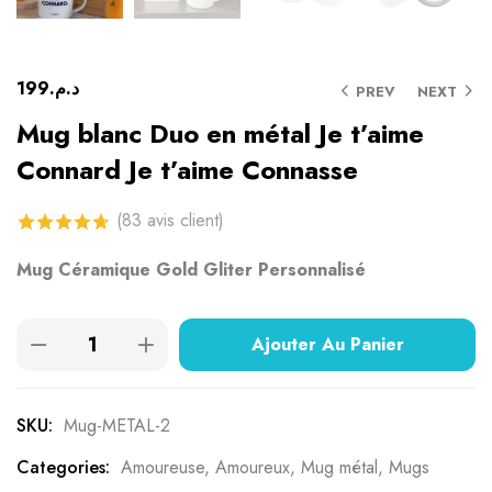
199
د.م.
PREV
NEXT
Mug blanc Duo en métal Je t’aime
Connard Je t’aime Connasse
(
83
avis client)
4.69
sur 5
Mug Céramique Gold Gliter Personnalisé
basé sur
notations
Ajouter Au Panier
client
SKU:
Mug-METAL-2
Categories:
Amoureuse
,
Amoureux
,
Mug métal
,
Mugs