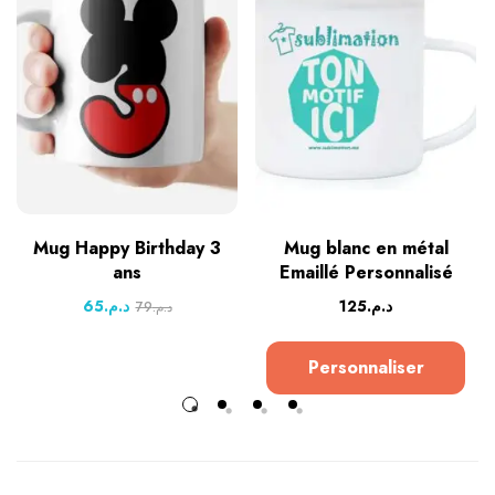
Mug Happy Birthday 3
Mug blanc en métal
ans
Emaillé Personnalisé
65
د.م.
125
د.م.
79
د.م.
Personnaliser