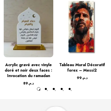
Acrylic gravé avec vinyle
Tableau Mural Décoratif
doré et noir deux faces :
forex – Messi2
Invocation du ramadan
99
د.م.
89
د.م.