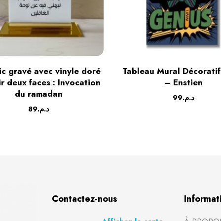
ic gravé avec vinyle doré
Tableau Mural Décoratif
ir deux faces : Invocation
– Enstien
du ramadan
99
د.م.
89
د.م.
Contactez-nous
Informat