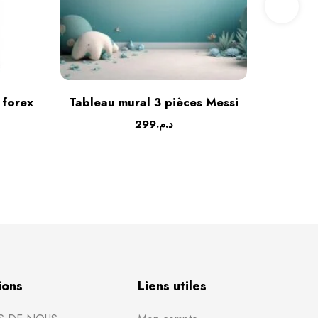
 forex
Tableau mural 3 pièces Messi
Tableau
299
د.م.
ions
Liens utiles