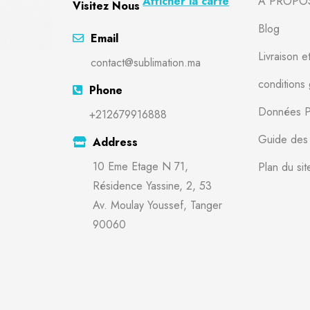
Afficher la carte
À PROPO
Visitez Nous
Blog
Email
Livraison e
contact@sublimation.ma
conditions
Phone
Données P
+212679916888
Guide des t
Address
10 Eme Etage N 71,
Plan du sit
Résidence Yassine, 2, 53
Av. Moulay Youssef, Tanger
90060