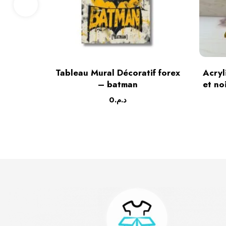
Tableau Mural Décoratif forex
Acryl
– batman
et no
0
د.م.