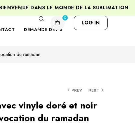
VENUE DANS LE MONDE DE LA SUBLIMATION
PE
0
LOG IN
NTACT
DEMANDE DEVIS
nvocation du ramadan
PREV
NEXT
avec vinyle doré et noir
nvocation du ramadan