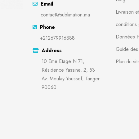
Email
Livraison e
contact@sublimation.ma
conditions
Phone
Données P
+212679916888
Guide des t
Address
10 Eme Etage N 71,
Plan du sit
Résidence Yassine, 2, 53
Av. Moulay Youssef, Tanger
90060