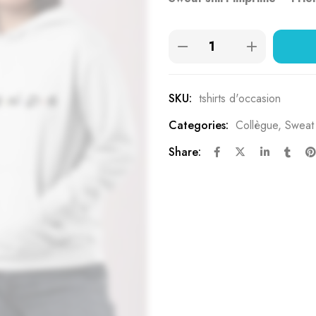
basé sur
notations
client
SKU:
tshirts d'occasion
Categories:
Collègue
,
Sweat 
Share: