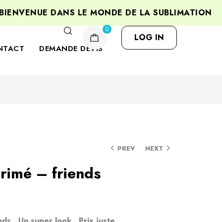
NVENUE DANS LE MONDE DE LA SUBLIMATION
P
0
LOG IN
NTACT
DEMANDE DEVIS
PREV
NEXT
rimé – friends
s, Un super look , Prix ​​juste .