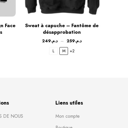
n Face
Sweat à capuche – Fantôme de
Sweat
s
désapprobation
249
د.م.
–
259
د.م.
L
M
+2
ions
Liens utiles
S DE NOUS
Mon compte
Boutique