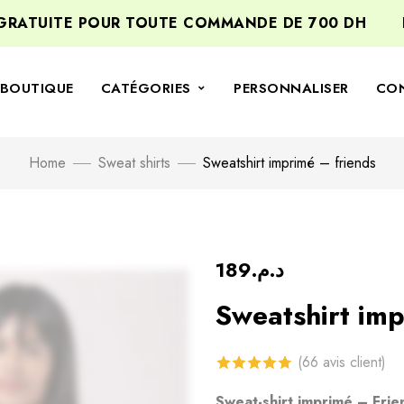
ATUITE POUR TOUTE COMMANDE DE 700 DH
BIE
BOUTIQUE
CATÉGORIES
PERSONNALISER
CO
Home
Sweat shirts
Sweatshirt imprimé – friends
189
د.م.
Sweatshirt imp
(
66
avis client)
4.79
sur 5
Sweat-shirt
imprimé – Friend