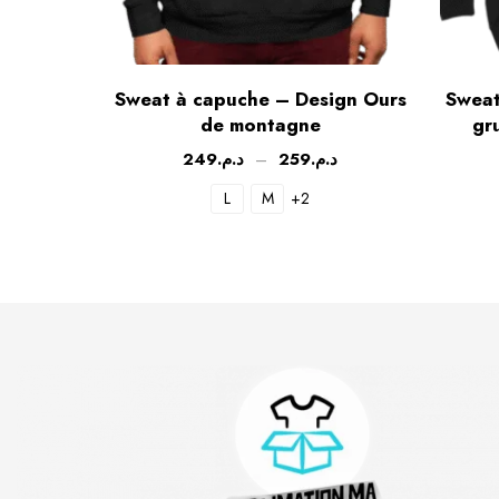
Sweat à capuche – Design Ours
Sweat
de montagne
gr
249
د.م.
–
259
د.م.
L
M
+2