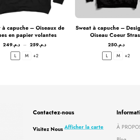
 à capuche – Oiseaux de
Sweat à capuche – Desig
ues en papier volantes
Oiseau Coeur Stras
249
د.م.
–
259
د.م.
250
د.م.
L
M
+2
L
M
+2
Contactez-nous
Informat
Afficher la carte
À PROPO
Visitez Nous
Blog