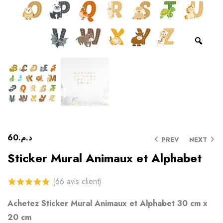
60
د.م.
PREV
NEXT
Sticker Mural Animaux et Alphabet
(
66
avis client)
4.82
sur 5
Achetez Sticker Mural Animaux et Alphabet
30 cm x
basé sur
20 cm