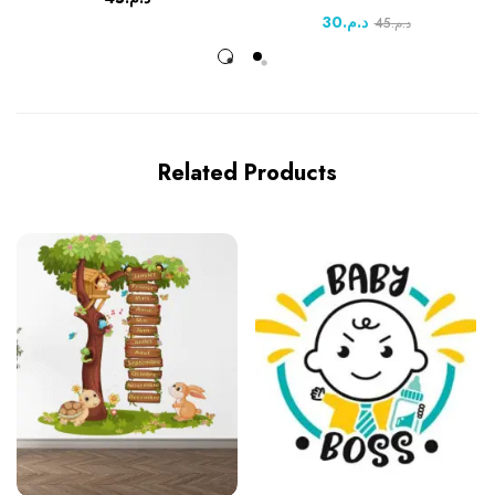
30
د.م.
45
د.م.
Related Products