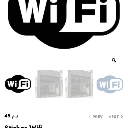
45
د.م.
PREV
NEXT
Sticker Wifi