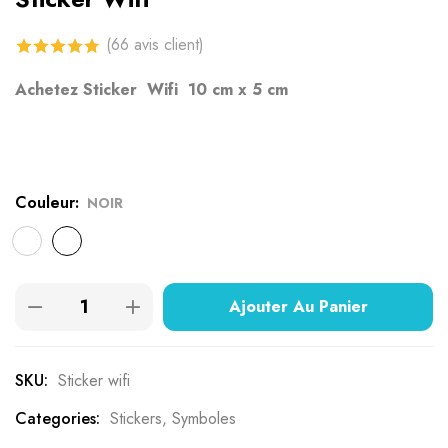
(
66
avis client)
4.77
sur 5
Achetez Sticker Wifi 10 cm x 5 cm
basé sur
notations
client
Couleur
NOIR
Ajouter Au Panier
SKU:
Sticker wifi
Categories:
Stickers
,
Symboles