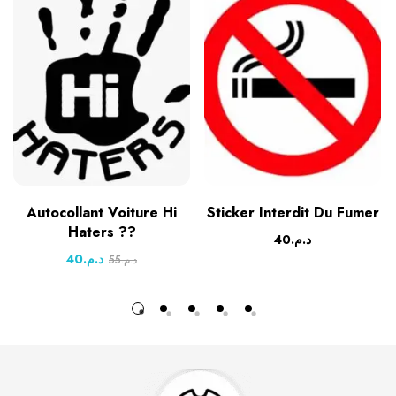
Autocollant Voiture Hi
Sticker Interdit Du Fumer
Haters ??
40
د.م.
40
د.م.
55
د.م.