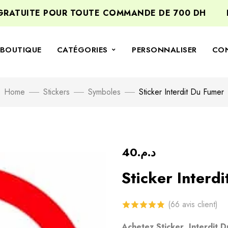
TUITE POUR TOUTE COMMANDE DE 700 DH
BIEN
BOUTIQUE
CATÉGORIES
PERSONNALISER
CO
Home
Stickers
Symboles
Sticker Interdit Du Fumer
40
د.م.
Sticker Interd
(
66
avis client)
4.80
sur 5
Achetez Sticker Interdit 