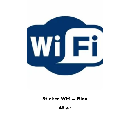
Sticker Wifi – Bleu
45
د.م.