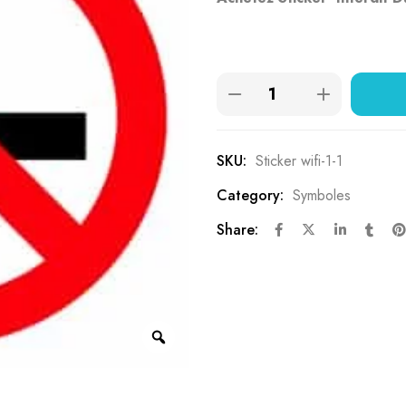
basé sur
notations
client
SKU:
Sticker wifi-1-1
Category:
Symboles
Share: