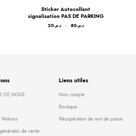
Sticker Autocollant
Sticke
signalisation PAS DE PARKING
20
د.م.
–
80
د.م.
ions
Liens utiles
S DE NOUS
Mon compte
Boutique
t Retours
Récupération de mot de passe
 générales de vente