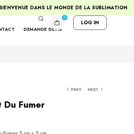
VENUE DANS LE MONDE DE LA SUBLIMATION
P
0
LOG IN
NTACT
DEMANDE DEVIS
PREV
NEXT
it Du Fumer
Du Fumer 5 cm x 5 cm