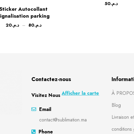
50
د.م.
Sticker Autocollant
ignalisation parking
20
د.م.
–
80
د.م.
Contactez-nous
Informat
Afficher la carte
À PROPO
Visitez Nous
Blog
Email
Livraison e
contact@sublimation.ma
conditions
Phone