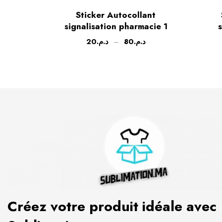
Sticker Autocollant
signalisation pharmacie 1
s
20
د.م.
–
80
د.م.
Créez votre produit idéale avec