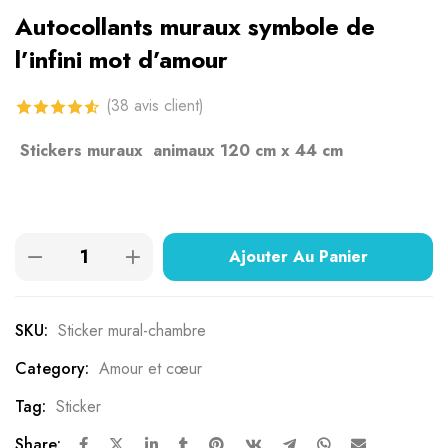
Autocollants muraux symbole de
l’infini mot d’amour
(
38
avis client)
4.61
sur 5
Stickers muraux animaux 120 cm x 44 cm
basé sur
notations
client
Ajouter Au Panier
SKU:
Sticker mural-chambre
Category:
Amour et cœur
Tag:
Sticker
Share: