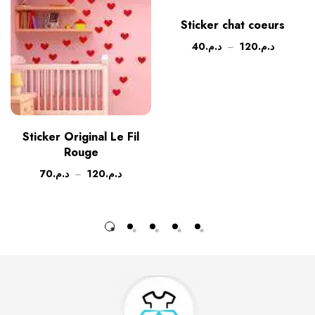
Sticker chat coeurs
40
د.م.
–
120
د.م.
Sticker Original Le Fil
Rouge
70
د.م.
–
120
د.م.