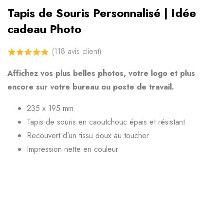
Tapis de Souris Personnalisé | Idée
cadeau Photo
(
118
avis client)
4.8
sur 5
Affichez vos plus belles photos, votre logo et plus
basé sur
encore sur votre bureau ou poste de travail.
notations
235 x 195 mm
client
Tapis de souris en caoutchouc épais et résistant
Recouvert d’un tissu doux au toucher
Impression nette en couleur