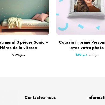
au mural 3 pièces Sonic –
Coussin imprimé Person
Héros de la vitesse
avec votre photo
299
د.م.
189
د.م.
250
د.م.
Contactez-nous
Informat