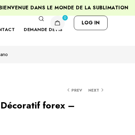
NVENUE DANS LE MONDE DE LA SUBLIMATION
P
0
LOG IN
NTACT
DEMANDE DEVIS
iano
PREV
NEXT
Décoratif forex –
s