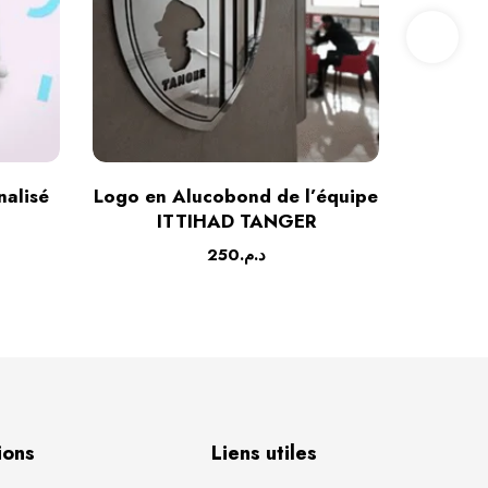
nalisé
Logo en Alucobond de l’équipe
Tableau
ITTIHAD TANGER
250
د.م.
ions
Liens utiles