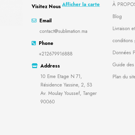
Afficher la carte
À PROPO
Visitez Nous
Blog
Email
Livraison e
contact@sublimation.ma
conditions
Phone
Données P
+212679916888
Guide des t
Address
10 Eme Etage N 71,
Plan du sit
Résidence Yassine, 2, 53
Av. Moulay Youssef, Tanger
90060