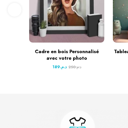
Cadre en bois Personnalisé
Table
avec votre photo
189
د.م.
250
د.م.