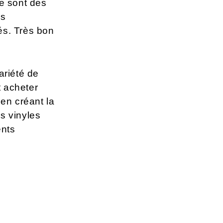
Ce sont des
es
nés. Très bon
ariété de
 acheter
en créant la
s vinyles
ents