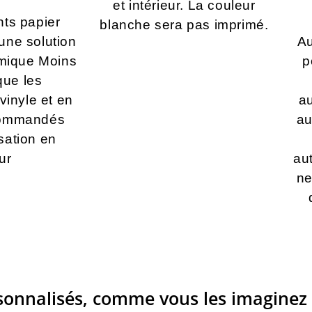
et intérieur. La couleur
nts papier
blanche sera pas imprimé.
 une solution
Au
mique Moins
p
que les
vinyle et en
au
commandés
au
isation en
eur
au
ne
rsonnalisés, comme vous les imaginez