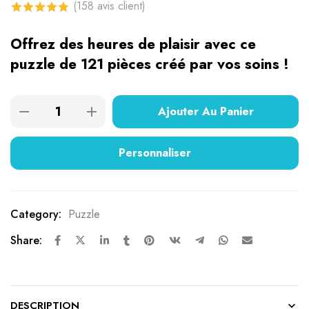
(
158
avis client)
4.82
sur 5
Offrez des heures de plaisir avec ce
basé sur
puzzle de 121 pièces créé par vos soins !
notations
client
Ajouter Au Panier
Personnaliser
Category:
Puzzle
Share:
DESCRIPTION