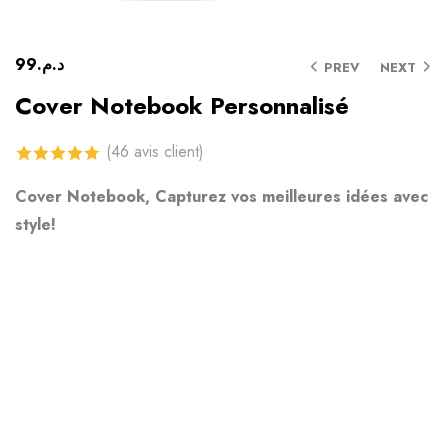
99
د.م.
PREV
NEXT
Cover Notebook Personnalisé
(
46
avis client)
4.74
sur 5
Cover Notebook, Capturez vos meilleures idées avec
basé sur
style!
notations
client