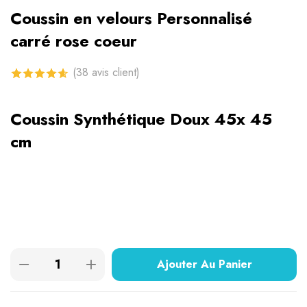
Coussin en velours Personnalisé
carré rose coeur
(
38
avis client)
4.66
sur 5
Coussin Synthétique Doux 45x 45
basé sur
cm
notations
client
Ajouter Au Panier