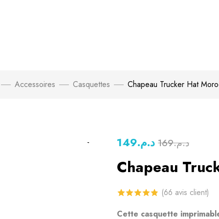
Accessoires
Casquettes
Chapeau Trucker Hat Mor
149
د.م.
169
د.م.
Chapeau Truc
(
66
avis client)
4.80
sur 5
Cette casquette imprimable