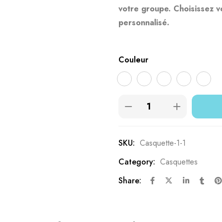
basé sur
votre groupe. Choisissez v
notations
personnalisé.
client
Couleur
SKU:
Casquette-1-1
Category:
Casquettes
Share: