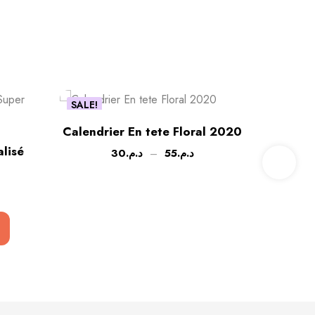
SALE!
Calendrier En tete Floral 2020
Cahie
lisé
30
د.م.
–
55
د.م.