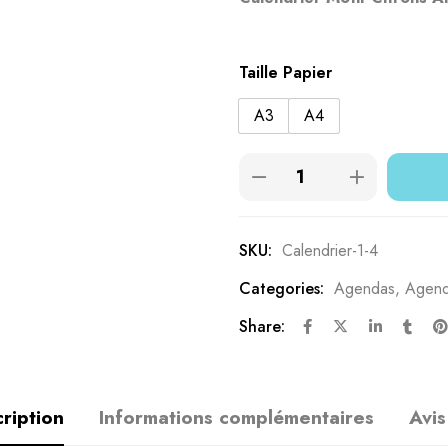
basé sur
notations
Taille Papier
client
A3
A4
SKU:
Calendrier-1-4
Categories:
Agendas
,
Agend
Share:
ription
Informations complémentaires
Avis