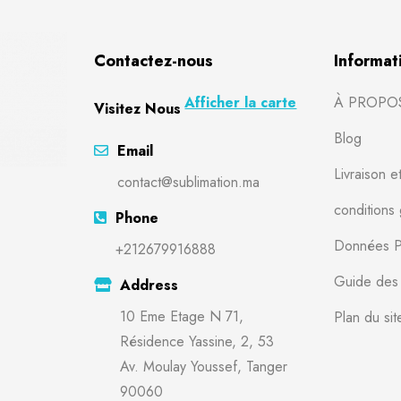
Contactez-nous
Informat
Afficher la carte
À PROPO
Visitez Nous
Blog
Email
Livraison e
contact@sublimation.ma
conditions
Phone
Données P
+212679916888
Guide des t
Address
10 Eme Etage N 71,
Plan du sit
Résidence Yassine, 2, 53
Av. Moulay Youssef, Tanger
90060