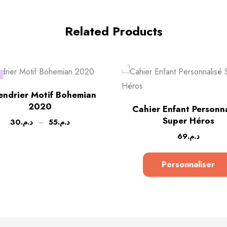
Related Products
!
endrier Motif Bohemian
2020
Cahier Enfant Personna
Super Héros
30
د.م.
–
55
د.م.
69
د.م.
Personnaliser