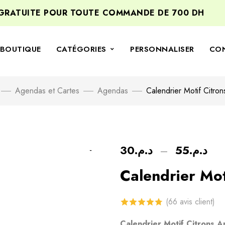
ATUITE POUR TOUTE COMMANDE DE 700 DH
BI
BOUTIQUE
CATÉGORIES
PERSONNALISER
CO
Agendas et Cartes
Agendas
Calendrier Motif Citro
30
د.م.
–
55
د.م.
Calendrier Mot
(
66
avis client)
4.76
sur 5
Calendrier Motif Citrons 