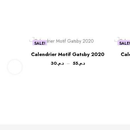
SALE!
SALE
Calendrier Motif Gatsby 2020
Cal
30
د.م.
–
55
د.م.