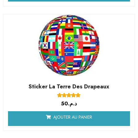
Sticker La Terre Des Drapeaux
4.77
sur 5
50
د.م.
basé sur
notations client
AJOUTER AU PANIER