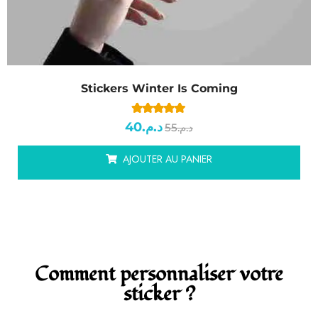
Stickers Winter Is Coming
4.77
sur 5
40
د.م.
basé sur
55
د.م.
notations client
AJOUTER AU PANIER
Comment personnaliser votre
sticker ?