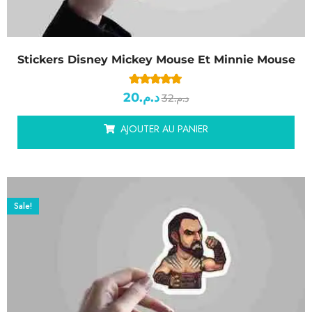
Stickers Disney Mickey Mouse Et Minnie Mouse
4.74
sur 5
20
د.م.
basé sur
32
د.م.
notations client
AJOUTER AU PANIER
Sale!