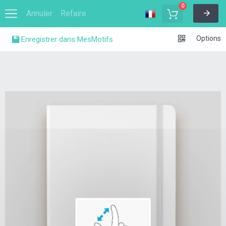
0
Annuler
Refaire
Options
Enregistrer dans MesMotifs