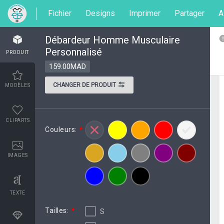
Fichier
Designs
Imprimer
Partager
A
Débardeur Homme Musculaire
Personnalisé
PRODUIT
159.00MAD
CHANGER DE PRODUIT
MODÈLES
CLIPARTS
Couleurs:
*
IMAGES
TEXTE
Tailles:
*
S