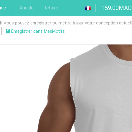
159.00MAD
ide
Annuler
Refaire
Vous pouvez enregistrer ou mettre à jour votre conception actuelle 
Enregistrer dans MesMotifs