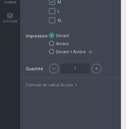
M
FORMES
L
XL
COUCHES
Devant
Impression:
*
Arrière
Devant + Arrière
Quantité:
*
Formule de calcul du prix