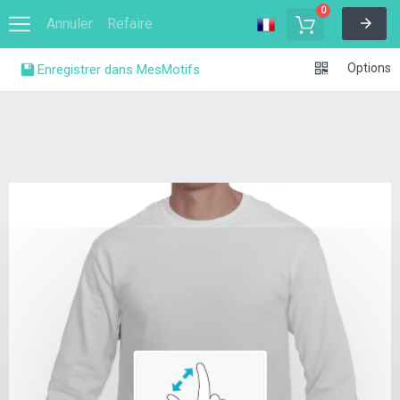
0
Annuler
Refaire
Options
Enregistrer dans MesMotifs