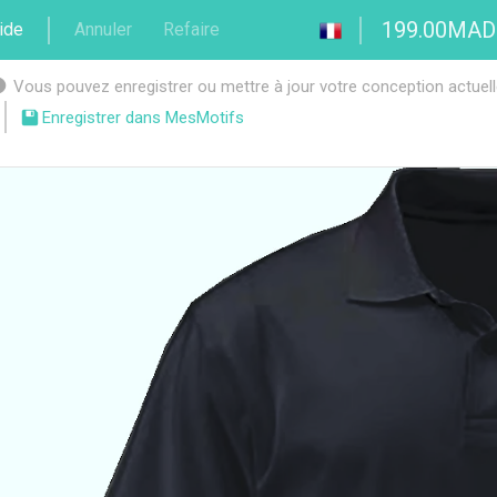
199.00MAD
ide
Annuler
Refaire
Vous pouvez enregistrer ou mettre à jour votre conception actuelle 
Enregistrer dans MesMotifs