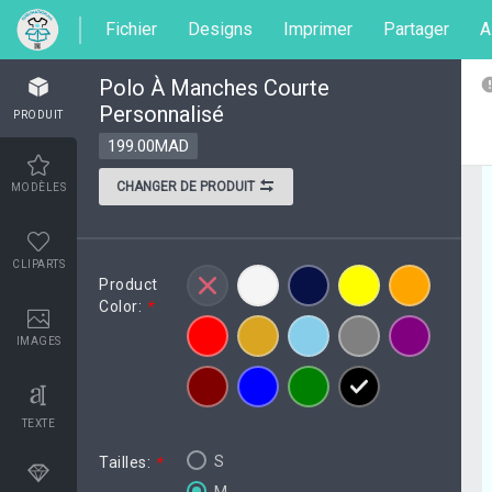
Fichier
Designs
Imprimer
Partager
A
Polo À Manches Courte
Personnalisé
PRODUIT
199.00MAD
CHANGER DE PRODUIT
MODÈLES
CLIPARTS
Product
Color:
*
IMAGES
TEXTE
S
Tailles:
*