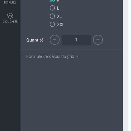
M
FORMES
L
XL
COUCHES
XXL
Quantité:
*
Formule de calcul du prix